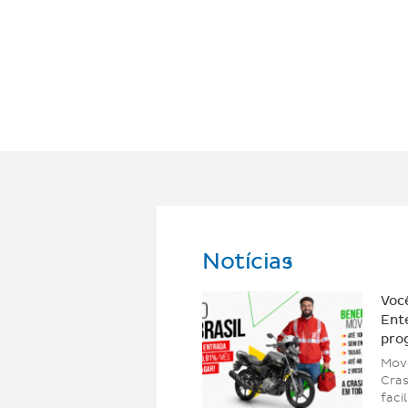
Notícias
Você
Ent
pro
Move
Cra
faci