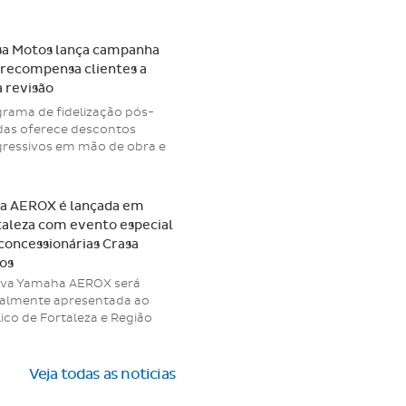
do para apoiar entregadores
tociclistas profissionais a
carem de moto com
sa Motos lança campanha
ições especiais. Se você
 recompensa clientes a
alha como entregador de
 revisão
cativo ou motofretista com
eira assinada, o Move Brasil
rama de fidelização pós-
 ser a oportunidade ideal
as oferece descontos
 renovar sua moto. É um […]
ressivos em mão de obra e
 Yamalube, chegando a 50%
enefício na última revisão do
o. Fortaleza · Caucaia ·
a AEROX é lançada em
ejana · Maracanaú A Crasa
taleza com evento especial
s acaba de lançar a
concessionárias Crasa
anha de Fidelização Pós-
os
as, uma iniciativa que
ova Yamaha AEROX será
ficia os clientes que
ialmente apresentada ao
têm suas motos em dia com
ico de Fortaleza e Região
ropolitana em um evento
cial promovido pela Crasa
s, concessionária
Veja todas as noticias
rizada Yamaha no Ceará. O
amento da scooter