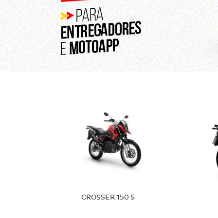
1
2
3
4
5
6
7
8
9
10
11
12
CROSSER 150 S