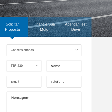
Solicitar
Financie Sua
Agendar Test
Proposta
Moto
Drive
Concessionarias
TTR-230